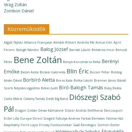
Virág Zoltán
Zombori Dániel
Közreműködők
Algyői Tájház
Alliance Française
Almádi Róbert
Andrési Pál
Annus Irén
Apró
Balog József
Ferenc
Balogh Nándor
Barnák László
Belvárosi mozi
Bencsik
Bene Zoltán
Berényi
Péter
Benyó-Korcsmáros Réka
Blin Éric
Emőke
Beslin Anita
Bicskei Gabriella
Bocsor Péter
Boldog
Borbíró Aletta
István Dávid
Boros Kata
Botka László
Brenner János
Bánát
Bíró-Balogh Tamás
Szerb Néptáncegyüttes
Békei Judit
Büky Beáta
Diószegi Szabó
Csete Mária
Csikány Tamás
Deák Big Band
Pál
Dragon Zoltán
Dévai Kálmánné
Döbör András
Eleftheria Tánccsoport
Erdei Lilla
Europe Direct Szeged
Fabulya Andrea
Farkas Bertalan
Fatima Ház
Alapítvány
Forró Lajos
Fricsay Fúvószenekar
Gaál Bendegúz
Gömöri Eszter
Hódmezővásárhelyi Állatvédők