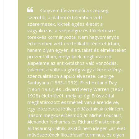
Könyvem főszereplői a szépség
szeretői, a platóni értelemben vett
szerelmesek, kiknek egész életét a
vágyakozás, a szépségre és tökéletesre
törekvés kormányozta. Nem hagyományos
értelemben vett esztétikatörténetet írtam,
hanem olyan egyéni életutakat és elméleteket
prezentáltam, melyeknek meghatározó
alapeleme az antikvitáshoz való vonzódás,
valamint a vallás-a görög vagy a keresztény-
szenzualitáson alapuló élvezete. George
Santayana (1863-1952), Fred Holland Day
(1864-1933) és Edward Perry Warren (1860-
1928) életművét, mely az égi Erósz által
meghatározott eszmének van alárendelve,
egy létezésesztétika példázatainak tekintem.
Írásom megközelítésmódját Michel Foucault,
Alexander Nehamas és Richard Shusterman
állításai inspirálták, akiktől nem idegen „az élet
művészetének filozófusai” terminus, és olyan