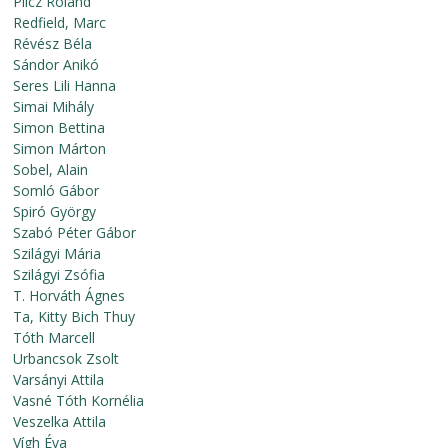
Pilcz Roland
Redfield, Marc
Révész Béla
Sándor Anikó
Seres Lili Hanna
Simai Mihály
Simon Bettina
Simon Márton
Sobel, Alain
Somló Gábor
Spiró György
Szabó Péter Gábor
Szilágyi Mária
Szilágyi Zsófia
T. Horváth Ágnes
Ta, Kitty Bich Thuy
Tóth Marcell
Urbancsok Zsolt
Varsányi Attila
Vasné Tóth Kornélia
Veszelka Attila
Vígh Éva