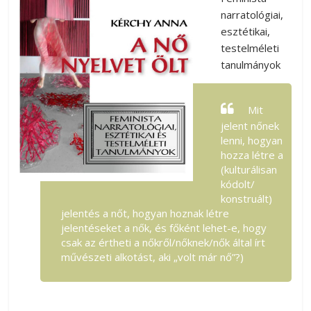
narratológiai,
esztétikai,
testelméleti
tanulmányok
Mit
jelent nőnek
lenni, hogyan
hozza létre a
(kulturálisan
kódolt/
konstruált)
jelentés a nőt, hogyan hoznak létre
jelentéseket a nők, és főként lehet-e, hogy
csak az értheti a nőkről/nőknek/nők által írt
művészeti alkotást, aki „volt már nő”?)