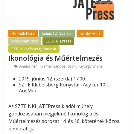
Horváth Nóra
Június 12. (szerda)
Kérchy Anna
Könyvbemutató
SZEK-JATEPress
SZTE Klebelsberg Könyvtár
Ikonológia és Műértelmezés
,
,
Annus Irén
Krémer Sándor
Szőnyi György Endre
2019. június 12. (szerda) 17.00
SZTE Klebelsberg Könyvtár (Ady tér 10.),
AudMin
Az SZTE NKI JATEPress kiadói műhely
gondozásában megjelenő Ikonológia és
Műértelmezés sorozat 14. és 16. kötetének közös
bemutatója