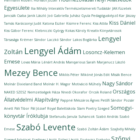
Hermann Róbert
Horváth József
Egyesülete
Ilia Mihály
Interaktív Természetismereti Tudástár
JAK-füzetek
Jancsák Csaba
Janik László
Joó Gabriella
Juhász Gyula Pedagógusképző Kar
Jászay
Kiss Dániel
Tamás
Karácsonyi Judit
Katona Eszter
Kisimre Ferenc
Kiss Attila
Kiss Gábor Ferenc
Klebniczki György
Kokas Károly
Kreatív Könyvtárosok
Lengyel
Társasága
Krémer Sándor
Laczkó Sándor
Lakos Boglárka
Lengyel Ádám
Zoltán
Losoncz-Kelemen
Emese
Lovas Mária
Lénárt András
Manqarious Sarah
Marjanucz László
Mezey Bence
Miklós Péter
Mikóné Jónás Edit
Misák Bence
Nagy Sándor
Molnár Dixieland Band
Molnár H. Magor
Motiváció Műhely
Országos
NAKED SZESZ
Nemzetiségek Háza
Nnedi Okorafor
Orcsik Roland
Állatvédelmi Alapítvány
Pappné Mészáros Ágnes
Petőfi Sándor
Pozsár
Somogyi-
Anett
Páli Tibor
Pál József
Royal Balettiskola
Slam Poetry Szeged
könyvtár Íróklubja
Stefanudu Janula
Suhancok
Szabó András
Szabó
Szabó Levente
Emese
Szabó Zoltán Ádám
Szajbély Mihály
Szőnyi
Szeged folyóirat
Szeltner László
Szilasi László
Szutorisz Szabolcs