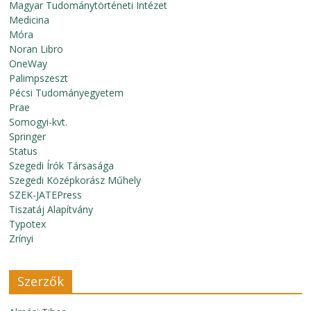
Magyar Tudománytörténeti Intézet
Medicina
Móra
Noran Libro
OneWay
Palimpszeszt
Pécsi Tudományegyetem
Prae
Somogyi-kvt.
Springer
Status
Szegedi Írók Társasága
Szegedi Középkorász Műhely
SZEK-JATEPress
Tiszatáj Alapítvány
Typotex
Zrínyi
Szerzők