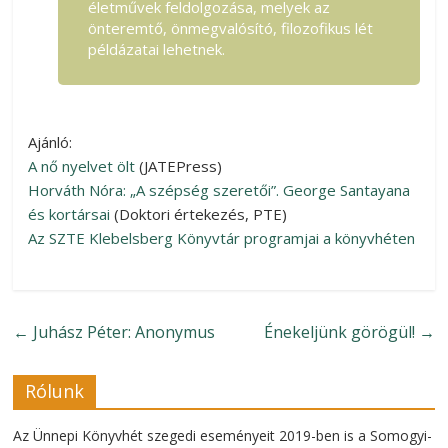
életművek feldolgozása, melyek az
önteremtő, önmegvalósító, filozofikus lét
példázatai lehetnek.
Ajánló:
A nő nyelvet ölt
(JATEPress)
Horváth Nóra: „A szépség szeretői”. George Santayana
és kortársai
(Doktori értekezés, PTE)
Az SZTE Klebelsberg Könyvtár programjai a könyvhéten
←
Juhász Péter: Anonymus
Énekeljünk görögül!
→
Rólunk
Az Ünnepi Könyvhét szegedi eseményeit 2019-ben is a Somogyi-