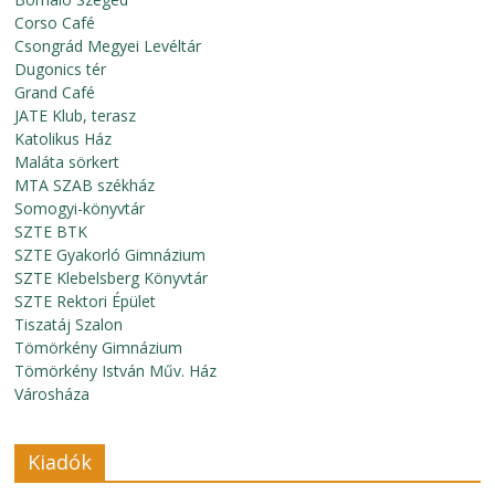
Corso Café
Csongrád Megyei Levéltár
Dugonics tér
Grand Café
JATE Klub, terasz
Katolikus Ház
Maláta sörkert
MTA SZAB székház
Somogyi-könyvtár
SZTE BTK
SZTE Gyakorló Gimnázium
SZTE Klebelsberg Könyvtár
SZTE Rektori Épület
Tiszatáj Szalon
Tömörkény Gimnázium
Tömörkény István Műv. Ház
Városháza
Kiadók