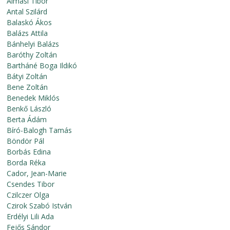
Almási Tibor
Antal Szilárd
Balaskó Ákos
Balázs Attila
Bánhelyi Balázs
Baróthy Zoltán
Bartháné Boga Ildikó
Bátyi Zoltán
Bene Zoltán
Benedek Miklós
Benkő László
Berta Ádám
Bíró-Balogh Tamás
Böndör Pál
Borbás Edina
Borda Réka
Cador, Jean-Marie
Csendes Tibor
Czilczer Olga
Czirok Szabó István
Erdélyi Lili Ada
Fejős Sándor