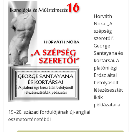
Horváth
Nóra: „A
szépség
szeretői”.
George
Santayana és
kortársai. A
platóni égi
Erósz által
befolyásolt
létezésesztét
ikák
példázatai a
19–20. század fordulójának új-angliai
eszmetörténetéből