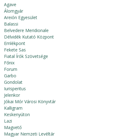
Agave
Álomgyár
Areión Egyesület
Balassi
Belvedere Meridionale
Délvidék Kutató Központ
Emlékpont
Fekete Sas
Fiatal Írók Szövetsége
Főnix
Forum
Garbo
Gondolat
Iurisperitus
Jelenkor
Jókai Mór Városi Könyvtár
Kalligram
Keskenyúton
Lazi
Magvető
Magyar Nemzeti Levéltár