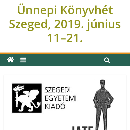
Ünnepi Könyvhét
Szeged, 2019. június
11–21.
Ünnepi Könyvhét Szeged