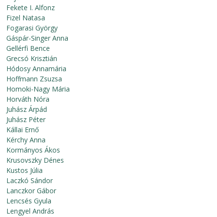
Fekete I. Alfonz
Fizel Natasa
Fogarasi György
Gáspár-Singer Anna
Gellérfi Bence
Grecsó Krisztián
Hódosy Annamária
Hoffmann Zsuzsa
Homoki-Nagy Mária
Horváth Nóra
Juhász Árpád
Juhász Péter
Kállai Ernő
Kérchy Anna
Kormányos Ákos
Krusovszky Dénes
Kustos Júlia
Laczkó Sándor
Lanczkor Gábor
Lencsés Gyula
Lengyel András