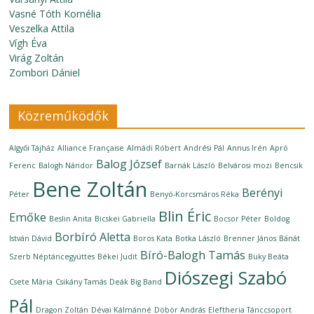
Vasné Tóth Kornélia
Veszelka Attila
Vígh Éva
Virág Zoltán
Zombori Dániel
Közreműködők
Algyői Tájház
Alliance Française
Almádi Róbert
Andrési Pál
Annus Irén
Apró
Balog József
Ferenc
Balogh Nándor
Barnák László
Belvárosi mozi
Bencsik
Bene Zoltán
Berényi
Péter
Benyó-Korcsmáros Réka
Blin Éric
Emőke
Beslin Anita
Bicskei Gabriella
Bocsor Péter
Boldog
Borbíró Aletta
István Dávid
Boros Kata
Botka László
Brenner János
Bánát
Bíró-Balogh Tamás
Szerb Néptáncegyüttes
Békei Judit
Büky Beáta
Diószegi Szabó
Csete Mária
Csikány Tamás
Deák Big Band
Pál
Dragon Zoltán
Dévai Kálmánné
Döbör András
Eleftheria Tánccsoport