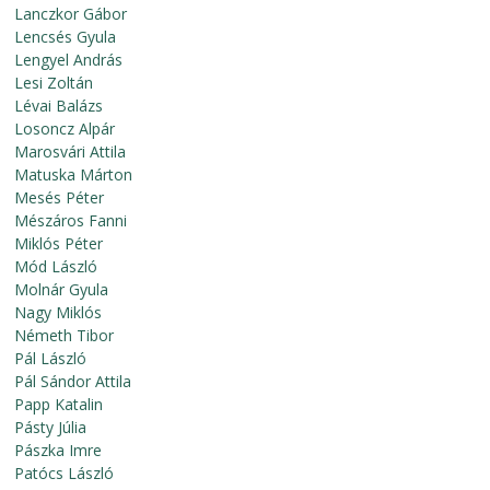
Lanczkor Gábor
Lencsés Gyula
Lengyel András
Lesi Zoltán
Lévai Balázs
Losoncz Alpár
Marosvári Attila
Matuska Márton
Mesés Péter
Mészáros Fanni
Miklós Péter
Mód László
Molnár Gyula
Nagy Miklós
Németh Tibor
Pál László
Pál Sándor Attila
Papp Katalin
Pásty Júlia
Pászka Imre
Patócs László