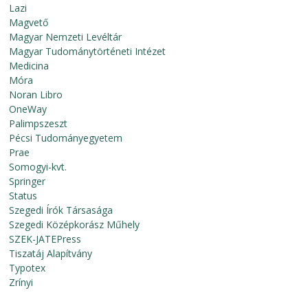
Lazi
Magvető
Magyar Nemzeti Levéltár
Magyar Tudománytörténeti Intézet
Medicina
Móra
Noran Libro
OneWay
Palimpszeszt
Pécsi Tudományegyetem
Prae
Somogyi-kvt.
Springer
Status
Szegedi Írók Társasága
Szegedi Középkorász Műhely
SZEK-JATEPress
Tiszatáj Alapítvány
Typotex
Zrínyi