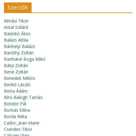
Szerzők
Almási Tibor
Antal Szilárd
Balaskó Ákos
Balázs Attila
Bánhelyi Balázs
Baróthy Zoltán
Bartháné Boga Ildikó
Bátyi Zoltán
Bene Zoltán
Benedek Miklós
Benkő László
Berta Ádám
Bíró-Balogh Tamás
Böndör Pál
Borbás Edina
Borda Réka
Cador, Jean-Marie
Csendes Tibor
Czilczer Olga