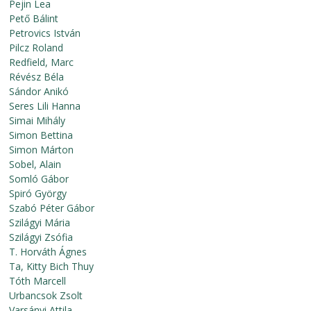
Pejin Lea
Pető Bálint
Petrovics István
Pilcz Roland
Redfield, Marc
Révész Béla
Sándor Anikó
Seres Lili Hanna
Simai Mihály
Simon Bettina
Simon Márton
Sobel, Alain
Somló Gábor
Spiró György
Szabó Péter Gábor
Szilágyi Mária
Szilágyi Zsófia
T. Horváth Ágnes
Ta, Kitty Bich Thuy
Tóth Marcell
Urbancsok Zsolt
Varsányi Attila