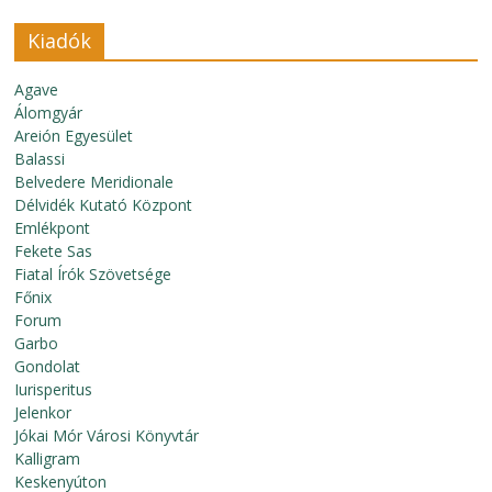
Kiadók
Agave
Álomgyár
Areión Egyesület
Balassi
Belvedere Meridionale
Délvidék Kutató Központ
Emlékpont
Fekete Sas
Fiatal Írók Szövetsége
Főnix
Forum
Garbo
Gondolat
Iurisperitus
Jelenkor
Jókai Mór Városi Könyvtár
Kalligram
Keskenyúton