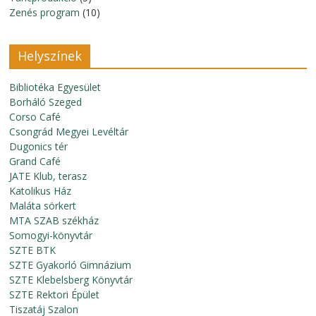
Zenés program
(10)
Helyszínek
Bibliotéka Egyesület
Borháló Szeged
Corso Café
Csongrád Megyei Levéltár
Dugonics tér
Grand Café
JATE Klub, terasz
Katolikus Ház
Maláta sörkert
MTA SZAB székház
Somogyi-könyvtár
SZTE BTK
SZTE Gyakorló Gimnázium
SZTE Klebelsberg Könyvtár
SZTE Rektori Épület
Tiszatáj Szalon