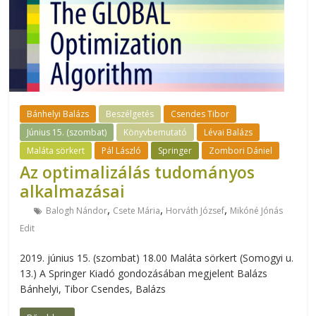
Bánhelyi Balázs
Beszélgetés
Csendes Tibor
Június 15. (szombat)
Könyvbemutató
Lévai Balázs
Maláta sörkert
Pál László
Springer
Zombori Dániel
Az optimalizálás tudományos
alkalmazásai
,
,
,
Balogh Nándor
Csete Mária
Horváth József
Mikóné Jónás
Edit
2019. június 15. (szombat) 18.00 Maláta sörkert (Somogyi u.
13.) A Springer Kiadó gondozásában megjelent Balázs
Bánhelyi, Tibor Csendes, Balázs