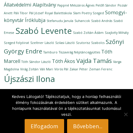
Állatvédelmi Alapítvány
Pappné Mészáros Ágnes
Petőfi Sándor
Pozsár
Somogyi-
Anett
Páli Tibor
Pál József
Royal Balettiskola
Slam Poetry Szeged
könyvtár Íróklubja
Stefanudu Janula
Suhancok
Szabó András
Szabó
Szabó Levente
Emese
Szabó Zoltán Ádám
Szajbély Mihály
Szőnyi
Szeged folyóirat
Szeltner László
Szilasi László
Szutorisz Szabolcs
György Endre
Tóth
Tamburo
Tiszavirág Néptáncegyüttes
Vajda Tamás
Marcell
Tóth Ákos
Tóth Sándor László
Varga
Magdolna
Virág Zoltán
Váli Mari
Vörös Pál
Zakar Péter
Zeman Ferenc
Újszászi Ilona
Kedves Látogató! Tájékoztatjuk, hogy a honlap felhasználói
élmény fokozásának érdekében sütiket alkalmazunk. A
honlapunk használatával ön a tájékoztatásunkat tudomásul
Copyright © 2026
Ünnepi Könyvhét Szeged, 2019. június 11–21.
.
veszi.
All rights reserved.
Theme: ColorMag by
ThemeGrill
. Powered by
WordPress
.
Elfogadom
Bővebben...