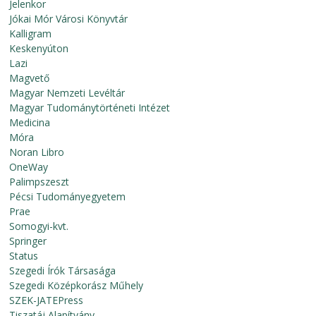
Jelenkor
Jókai Mór Városi Könyvtár
Kalligram
Keskenyúton
Lazi
Magvető
Magyar Nemzeti Levéltár
Magyar Tudománytörténeti Intézet
Medicina
Móra
Noran Libro
OneWay
Palimpszeszt
Pécsi Tudományegyetem
Prae
Somogyi-kvt.
Springer
Status
Szegedi Írók Társasága
Szegedi Középkorász Műhely
SZEK-JATEPress
Tiszatáj Alapítvány