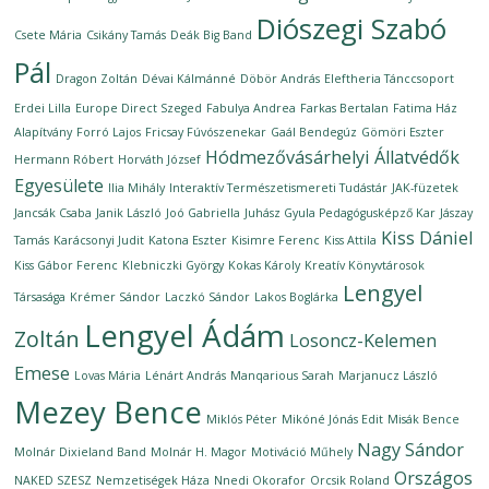
Diószegi Szabó
Csete Mária
Csikány Tamás
Deák Big Band
Pál
Dragon Zoltán
Dévai Kálmánné
Döbör András
Eleftheria Tánccsoport
Erdei Lilla
Europe Direct Szeged
Fabulya Andrea
Farkas Bertalan
Fatima Ház
Alapítvány
Forró Lajos
Fricsay Fúvószenekar
Gaál Bendegúz
Gömöri Eszter
Hódmezővásárhelyi Állatvédők
Hermann Róbert
Horváth József
Egyesülete
Ilia Mihály
Interaktív Természetismereti Tudástár
JAK-füzetek
Jancsák Csaba
Janik László
Joó Gabriella
Juhász Gyula Pedagógusképző Kar
Jászay
Kiss Dániel
Tamás
Karácsonyi Judit
Katona Eszter
Kisimre Ferenc
Kiss Attila
Kiss Gábor Ferenc
Klebniczki György
Kokas Károly
Kreatív Könyvtárosok
Lengyel
Társasága
Krémer Sándor
Laczkó Sándor
Lakos Boglárka
Lengyel Ádám
Zoltán
Losoncz-Kelemen
Emese
Lovas Mária
Lénárt András
Manqarious Sarah
Marjanucz László
Mezey Bence
Miklós Péter
Mikóné Jónás Edit
Misák Bence
Nagy Sándor
Molnár Dixieland Band
Molnár H. Magor
Motiváció Műhely
Országos
NAKED SZESZ
Nemzetiségek Háza
Nnedi Okorafor
Orcsik Roland