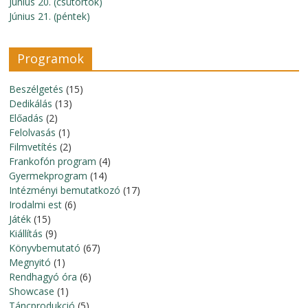
Június 20. (csütörtök)
Június 21. (péntek)
Programok
Beszélgetés
(15)
Dedikálás
(13)
Előadás
(2)
Felolvasás
(1)
Filmvetítés
(2)
Frankofón program
(4)
Gyermekprogram
(14)
Intézményi bemutatkozó
(17)
Irodalmi est
(6)
Játék
(15)
Kiállítás
(9)
Könyvbemutató
(67)
Megnyitó
(1)
Rendhagyó óra
(6)
Showcase
(1)
Táncprodukció
(5)