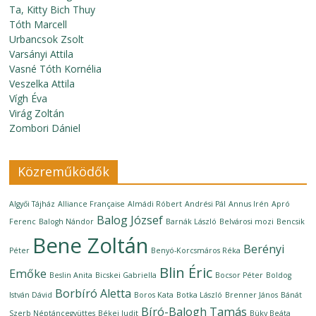
Ta, Kitty Bich Thuy
Tóth Marcell
Urbancsok Zsolt
Varsányi Attila
Vasné Tóth Kornélia
Veszelka Attila
Vígh Éva
Virág Zoltán
Zombori Dániel
Közreműködők
Algyői Tájház
Alliance Française
Almádi Róbert
Andrési Pál
Annus Irén
Apró
Balog József
Ferenc
Balogh Nándor
Barnák László
Belvárosi mozi
Bencsik
Bene Zoltán
Berényi
Péter
Benyó-Korcsmáros Réka
Blin Éric
Emőke
Beslin Anita
Bicskei Gabriella
Bocsor Péter
Boldog
Borbíró Aletta
István Dávid
Boros Kata
Botka László
Brenner János
Bánát
Bíró-Balogh Tamás
Szerb Néptáncegyüttes
Békei Judit
Büky Beáta