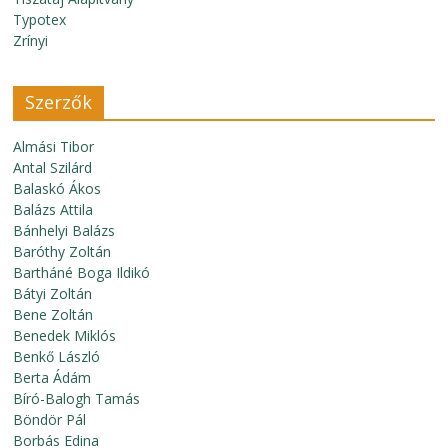
Typotex
Zrínyi
Szerzők
Almási Tibor
Antal Szilárd
Balaskó Ákos
Balázs Attila
Bánhelyi Balázs
Baróthy Zoltán
Bartháné Boga Ildikó
Bátyi Zoltán
Bene Zoltán
Benedek Miklós
Benkő László
Berta Ádám
Bíró-Balogh Tamás
Böndör Pál
Borbás Edina