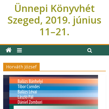
Ünnepi Könyvhét
Szeged, 2019. június
11–21.
Ünnepi Könyvhét Szeged
Horváth József