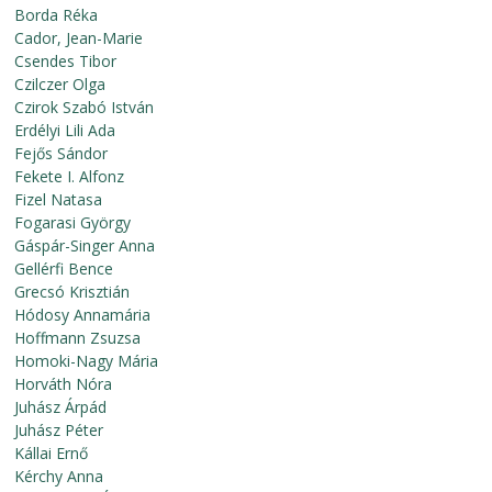
Borda Réka
Cador, Jean-Marie
Csendes Tibor
Czilczer Olga
Czirok Szabó István
Erdélyi Lili Ada
Fejős Sándor
Fekete I. Alfonz
Fizel Natasa
Fogarasi György
Gáspár-Singer Anna
Gellérfi Bence
Grecsó Krisztián
Hódosy Annamária
Hoffmann Zsuzsa
Homoki-Nagy Mária
Horváth Nóra
Juhász Árpád
Juhász Péter
Kállai Ernő
Kérchy Anna