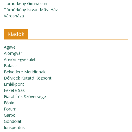
Tömörkény Gimnázium
Tömörkény István Műv. Ház
Városháza
Kiadók
Agave
Álomgyár
Areión Egyesület
Balassi
Belvedere Meridionale
Délvidék Kutató Központ
Emlékpont
Fekete Sas
Fiatal Írók Szövetsége
Főnix
Forum
Garbo
Gondolat
Iurisperitus