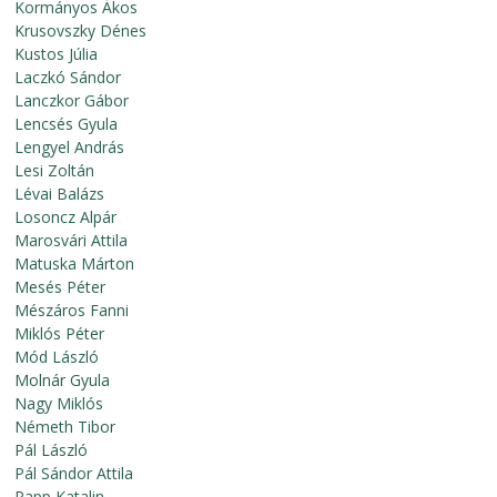
Kormányos Ákos
Krusovszky Dénes
Kustos Júlia
Laczkó Sándor
Lanczkor Gábor
Lencsés Gyula
Lengyel András
Lesi Zoltán
Lévai Balázs
Losoncz Alpár
Marosvári Attila
Matuska Márton
Mesés Péter
Mészáros Fanni
Miklós Péter
Mód László
Molnár Gyula
Nagy Miklós
Németh Tibor
Pál László
Pál Sándor Attila
Papp Katalin