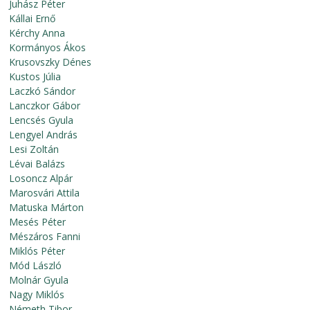
Juhász Péter
Kállai Ernő
Kérchy Anna
Kormányos Ákos
Krusovszky Dénes
Kustos Júlia
Laczkó Sándor
Lanczkor Gábor
Lencsés Gyula
Lengyel András
Lesi Zoltán
Lévai Balázs
Losoncz Alpár
Marosvári Attila
Matuska Márton
Mesés Péter
Mészáros Fanni
Miklós Péter
Mód László
Molnár Gyula
Nagy Miklós
Németh Tibor