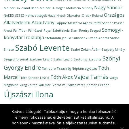
Nagy Sándor
Molnár Dixieland Band
Molnár H. Magor
Motiváció Műhely
Országos
NAKED SZESZ
Nemzetiségek Háza
Nnedi Okorafor
Orcsik Roland
Állatvédelmi Alapítvány
Pappné Mészáros Ágnes
Petőfi Sándor
Pozsár
Somogyi-
Anett
Páli Tibor
Pál József
Royal Balettiskola
Slam Poetry Szeged
könyvtár Íróklubja
Stefanudu Janula
Suhancok
Szabó András
Szabó
Szabó Levente
Emese
Szabó Zoltán Ádám
Szajbély Mihály
Szőnyi
Szeged folyóirat
Szeltner László
Szilasi László
Szutorisz Szabolcs
György Endre
Tóth
Tamburo
Tiszavirág Néptáncegyüttes
Vajda Tamás
Marcell
Tóth Ákos
Tóth Sándor László
Varga
Magdolna
Virág Zoltán
Váli Mari
Vörös Pál
Zakar Péter
Zeman Ferenc
Újszászi Ilona
Kedves Látogató! Tájékoztatjuk, hogy a honlap felhasználói
élmény fokozásának érdekében sütiket alkalmazunk. A
honlapunk használatával ön a tájékoztatásunkat tudomásul
Copyright © 2026
Ünnepi Könyvhét Szeged, 2019. június 11–21.
.
veszi.