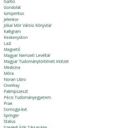
Garbo
Gondolat
Iurisperitus
Jelenkor
Jókai Mór Városi Könyvtár
Kalligram
Keskenyúton
Lazi
Magvető
Magyar Nemzeti Levéltár
Magyar Tudománytörténeti Intézet
Medicina
Móra
Noran Libro
OneWay
Palimpszeszt
Pécsi Tudományegyetem
Prae
Somogyi-kvt.
Springer
Status
Szegedi Írók Társasága