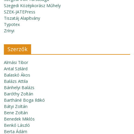
Szegedi Középkorász Műhely
SZEK-JATEPress
Tiszatáj Alapítvány
Typotex
Zrínyi
Szerzők
Almási Tibor
Antal Szilárd
Balaskó Ákos
Balázs Attila
Bánhelyi Balázs
Baróthy Zoltán
Bartháné Boga Ildikó
Bátyi Zoltán
Bene Zoltán
Benedek Miklós
Benkő László
Berta Ádám