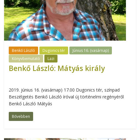
Benkő László
Dugonics tér
Június 16. (vasárnap)
Könyvbemutató
Lazi
Benkő László: Mátyás király
2019. június 16. (vasárnap) 17.00 Dugonics tér, színpad
Beszélgetés Benkő László íróval új történelmi regényéről
Benkő László Mátyás
Bővebben