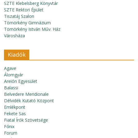
SZTE Klebelsberg Könyvtár
SZTE Rektori Épület
Tiszatáj Szalon
Tömörkény Gimnázium
Tömörkény István Műv. Ház
Városháza
Kiadók
Agave
Álomgyár
Areión Egyesület
Balassi
Belvedere Meridionale
Délvidék Kutató Központ
Emlékpont
Fekete Sas
Fiatal Írók Szövetsége
Főnix
Forum