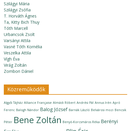
Szilágyi Mária
Szilágyi Zsófia
T. Horváth Ágnes
Ta, Kitty Bich Thuy
Tóth Marcell
Urbancsok Zsolt
Varsányi Attila
Vasné Tóth Kornélia
Veszelka Attila
Vígh Éva
Virág Zoltán
Zombori Dániel
Közreműködők
Algyői Tájház
Alliance Française
Almádi Róbert
Andrési Pál
Annus Irén
Apró
Balog József
Ferenc
Balogh Nándor
Barnák László
Belvárosi mozi
Bencsik
Bene Zoltán
Berényi
Péter
Benyó-Korcsmáros Réka