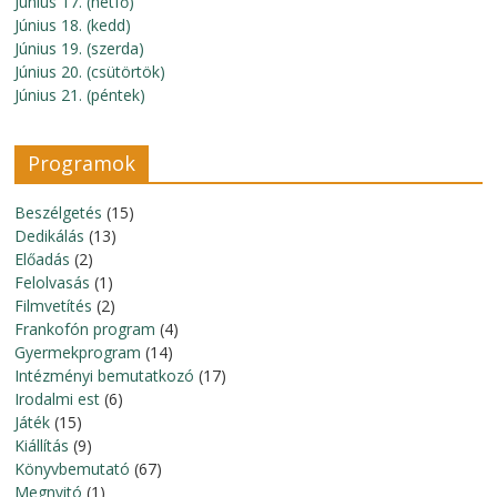
Június 17. (hétfő)
Június 18. (kedd)
Június 19. (szerda)
Június 20. (csütörtök)
Június 21. (péntek)
Programok
Beszélgetés
(15)
Dedikálás
(13)
Előadás
(2)
Felolvasás
(1)
Filmvetítés
(2)
Frankofón program
(4)
Gyermekprogram
(14)
Intézményi bemutatkozó
(17)
Irodalmi est
(6)
Játék
(15)
Kiállítás
(9)
Könyvbemutató
(67)
Megnyitó
(1)