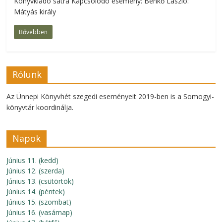
Könyvkiadó sátra Kapcsolódó esemény: Benkő László:
Mátyás király
Bővebben
Rólunk
Az Ünnepi Könyvhét szegedi eseményeit 2019-ben is a Somogyi-
könyvtár koordinálja.
Napok
Június 11. (kedd)
Június 12. (szerda)
Június 13. (csütörtök)
Június 14. (péntek)
Június 15. (szombat)
Június 16. (vasárnap)