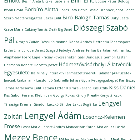
Blin Éric
Emőke
Beslin Anita
Bicskei Gabriella
Bocsor Péter
Boldog
Borbíró Aletta
István Dávid
Boros Kata
Botka László
Brenner János
Bánát
Bíró-Balogh Tamás
Szerb Néptáncegyüttes
Békei Judit
Büky Beáta
Diószegi Szabó
Csete Mária
Csikány Tamás
Deák Big Band
Pál
Dragon Zoltán
Dévai Kálmánné
Döbör András
Eleftheria Tánccsoport
Erdei Lilla
Europe Direct Szeged
Fabulya Andrea
Farkas Bertalan
Fatima Ház
Alapítvány
Forró Lajos
Fricsay Fúvószenekar
Gaál Bendegúz
Gömöri Eszter
Hódmezővásárhelyi Állatvédők
Hermann Róbert
Horváth József
Egyesülete
Ilia Mihály
Interaktív Természetismereti Tudástár
JAK-füzetek
Jancsák Csaba
Janik László
Joó Gabriella
Juhász Gyula Pedagógusképző Kar
Jászay
Kiss Dániel
Tamás
Karácsonyi Judit
Katona Eszter
Kisimre Ferenc
Kiss Attila
Kiss Gábor Ferenc
Klebniczki György
Kokas Károly
Kreatív Könyvtárosok
Lengyel
Társasága
Krémer Sándor
Laczkó Sándor
Lakos Boglárka
Lengyel Ádám
Zoltán
Losoncz-Kelemen
Emese
Lovas Mária
Lénárt András
Manqarious Sarah
Marjanucz László
Mezey Bence
Miklós Péter
Mikóné Jónás Edit
Misák Bence