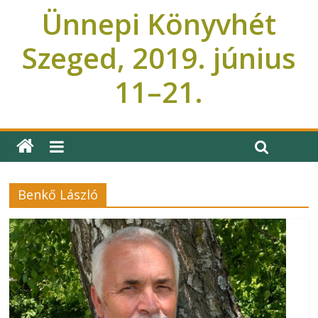
Ünnepi Könyvhét
Szeged, 2019. június
11–21.
Ünnepi Könyvhét Szeged
Benkő László