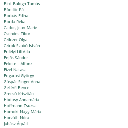
Bíró-Balogh Tamás
Böndör Pál
Borbás Edina
Borda Réka
Cador, Jean-Marie
Csendes Tibor
Czilczer Olga
Czirok Szabó István
Erdélyi Lili Ada
Fejős Sándor
Fekete I. Alfonz
Fizel Natasa
Fogarasi György
Gáspár-Singer Anna
Gellérfi Bence
Grecsó Krisztián
Hódosy Annamária
Hoffmann Zsuzsa
Homoki-Nagy Mária
Horváth Nóra
Juhász Árpád