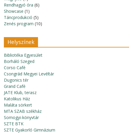
Rendhagyó óra
(6)
Showcase
(1)
Táncprodukció
(5)
Zenés program
(10)
Helyszínek
Bibliotéka Egyesület
Borháló Szeged
Corso Café
Csongrád Megyei Levéltár
Dugonics tér
Grand Café
JATE Klub, terasz
Katolikus Ház
Maláta sörkert
MTA SZAB székház
Somogyi-könyvtár
SZTE BTK
SZTE Gyakorló Gimnázium