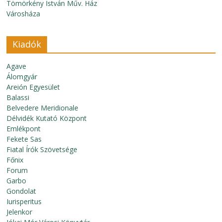
Tömörkény István Műv. Ház
Városháza
Kiadók
Agave
Álomgyár
Areión Egyesület
Balassi
Belvedere Meridionale
Délvidék Kutató Központ
Emlékpont
Fekete Sas
Fiatal Írók Szövetsége
Főnix
Forum
Garbo
Gondolat
Iurisperitus
Jelenkor