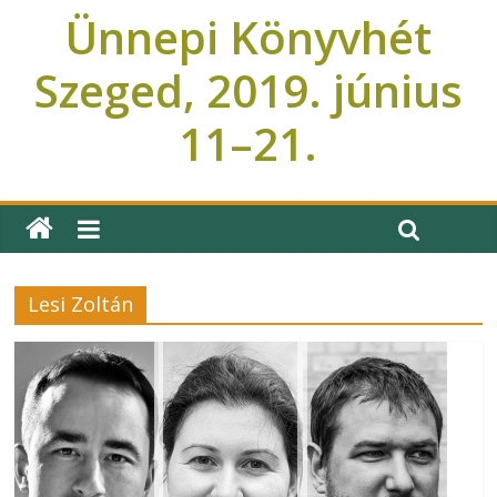
Ünnepi Könyvhét
Szeged, 2019. június
11–21.
Ünnepi Könyvhét Szeged
Lesi Zoltán