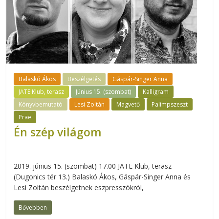
Balaskó Ákos
Beszélgetés
Gáspár-Singer Anna
JATE Klub, terasz
Június 15. (szombat)
Kalligram
Könyvbemutató
Lesi Zoltán
Magvető
Palimpszeszt
Prae
Én szép világom
2019. június 15. (szombat) 17.00 JATE Klub, terasz
(Dugonics tér 13.) Balaskó Ákos, Gáspár-Singer Anna és
Lesi Zoltán beszélgetnek eszpresszókról,
Bővebben