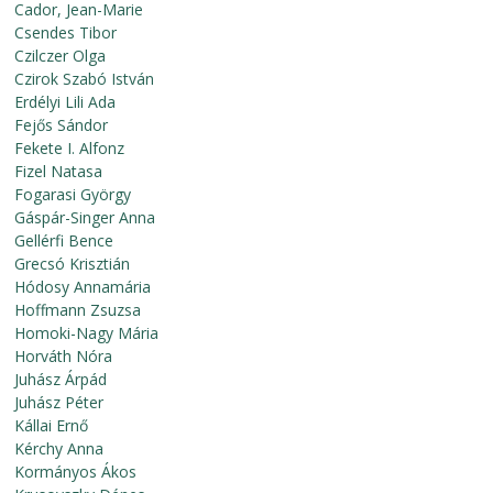
Cador, Jean-Marie
Csendes Tibor
Czilczer Olga
Czirok Szabó István
Erdélyi Lili Ada
Fejős Sándor
Fekete I. Alfonz
Fizel Natasa
Fogarasi György
Gáspár-Singer Anna
Gellérfi Bence
Grecsó Krisztián
Hódosy Annamária
Hoffmann Zsuzsa
Homoki-Nagy Mária
Horváth Nóra
Juhász Árpád
Juhász Péter
Kállai Ernő
Kérchy Anna
Kormányos Ákos