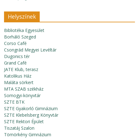
Helyszínek
Bibliotéka Egyesület
Borháló Szeged
Corso Café
Csongrád Megyei Levéltár
Dugonics tér
Grand Café
JATE Klub, terasz
Katolikus Ház
Maláta sörkert
MTA SZAB székház
Somogyi-könyvtár
SZTE BTK
SZTE Gyakorló Gimnázium
SZTE Klebelsberg Könyvtár
SZTE Rektori Épület
Tiszatáj Szalon
Tömörkény Gimnázium