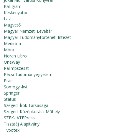
Jókai Mór Városi Könyvtár
Kalligram
Keskenyúton
Lazi
Magvető
Magyar Nemzeti Levéltár
Magyar Tudománytörténeti Intézet
Medicina
Móra
Noran Libro
OneWay
Palimpszeszt
Pécsi Tudományegyetem
Prae
Somogyi-kvt.
Springer
Status
Szegedi Írók Társasága
Szegedi Középkorász Műhely
SZEK-JATEPress
Tiszatáj Alapítvány
Typotex