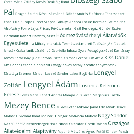
Diószegi Szabó
Csete Mária
Csikány Tamás
Deák Big Band
Pál
Dragon Zoltán
Dévai Kálmánné
Döbör András
Eleftheria Tánccsoport
Erdei Lilla
Europe Direct Szeged
Fabulya Andrea
Farkas Bertalan
Fatima Ház
Alapítvány
Forró Lajos
Fricsay Fúvószenekar
Gaál Bendegúz
Gömöri Eszter
Hódmezővásárhelyi Állatvédők
Hermann Róbert
Horváth József
Egyesülete
Ilia Mihály
Interaktív Természetismereti Tudástár
JAK-füzetek
Jancsák Csaba
Janik László
Joó Gabriella
Juhász Gyula Pedagógusképző Kar
Jászay
Kiss Dániel
Tamás
Karácsonyi Judit
Katona Eszter
Kisimre Ferenc
Kiss Attila
Kiss Gábor Ferenc
Klebniczki György
Kokas Károly
Kreatív Könyvtárosok
Lengyel
Társasága
Krémer Sándor
Laczkó Sándor
Lakos Boglárka
Lengyel Ádám
Zoltán
Losoncz-Kelemen
Emese
Lovas Mária
Lénárt András
Manqarious Sarah
Marjanucz László
Mezey Bence
Miklós Péter
Mikóné Jónás Edit
Misák Bence
Nagy Sándor
Molnár Dixieland Band
Molnár H. Magor
Motiváció Műhely
Országos
NAKED SZESZ
Nemzetiségek Háza
Nnedi Okorafor
Orcsik Roland
Állatvédelmi Alapítvány
Pappné Mészáros Ágnes
Petőfi Sándor
Pozsár