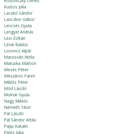
Krusovszky Dénes
Kustos Júlia
Laczkó Sándor
Lanczkor Gábor
Lencsés Gyula
Lengyel András
Lesi Zoltán
Lévai Balázs
Losoncz Alpár
Marosvári Attila
Matuska Márton
Mesés Péter
Mészáros Fanni
Miklós Péter
Mód László
Molnár Gyula
Nagy Miklós
Németh Tibor
Pál László
Pál Sándor Attila
Papp Katalin
Pásty Júlia