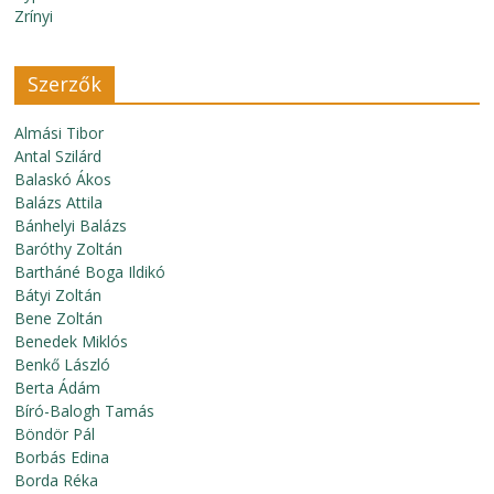
Zrínyi
Szerzők
Almási Tibor
Antal Szilárd
Balaskó Ákos
Balázs Attila
Bánhelyi Balázs
Baróthy Zoltán
Bartháné Boga Ildikó
Bátyi Zoltán
Bene Zoltán
Benedek Miklós
Benkő László
Berta Ádám
Bíró-Balogh Tamás
Böndör Pál
Borbás Edina
Borda Réka