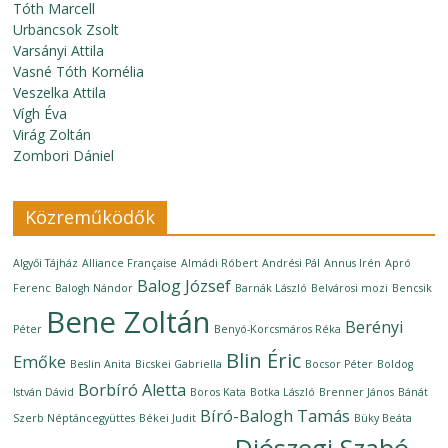
Tóth Marcell
Urbancsok Zsolt
Varsányi Attila
Vasné Tóth Kornélia
Veszelka Attila
Vígh Éva
Virág Zoltán
Zombori Dániel
Közreműködők
Algyői Tájház
Alliance Française
Almádi Róbert
Andrési Pál
Annus Irén
Apró
Balog József
Ferenc
Balogh Nándor
Barnák László
Belvárosi mozi
Bencsik
Bene Zoltán
Berényi
Péter
Benyó-Korcsmáros Réka
Blin Éric
Emőke
Beslin Anita
Bicskei Gabriella
Bocsor Péter
Boldog
Borbíró Aletta
István Dávid
Boros Kata
Botka László
Brenner János
Bánát
Bíró-Balogh Tamás
Szerb Néptáncegyüttes
Békei Judit
Büky Beáta