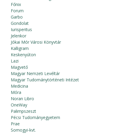
Főnix
Forum
Garbo
Gondolat
Iurisperitus
Jelenkor
Jókai Mór Városi Könyvtár
Kalligram
Keskenyúton
Lazi
Magvető
Magyar Nemzeti Levéltár
Magyar Tudománytörténeti Intézet
Medicina
Móra
Noran Libro
OneWay
Palimpszeszt
Pécsi Tudományegyetem
Prae
Somogyi-kvt.