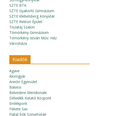
SZTE BTK
SZTE Gyakorló Gimnázium
SZTE Klebelsberg Könyvtár
SZTE Rektori Épület
Tiszatáj Szalon
Tömörkény Gimnázium
Tömörkény István Műv. Ház
Városháza
Kiadók
Agave
Álomgyár
Areión Egyesület
Balassi
Belvedere Meridionale
Délvidék Kutató Központ
Emlékpont
Fekete Sas
Fiatal Írók Szövetsége