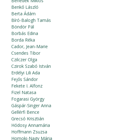
Benedek Miklós
Benkő László
Berta Ádám
Bíró-Balogh Tamás
Böndör Pál
Borbás Edina
Borda Réka
Cador, Jean-Marie
Csendes Tibor
Czilczer Olga
Czirok Szabó István
Erdélyi Lili Ada
Fejős Sándor
Fekete I. Alfonz
Fizel Natasa
Fogarasi György
Gáspár-Singer Anna
Gellérfi Bence
Grecsó Krisztián
Hódosy Annamária
Hoffmann Zsuzsa
Homoki-Nagy Mária