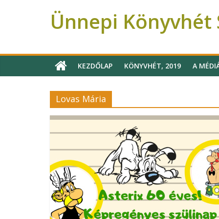
Ünnepi Könyvhét S
Ünnepi Könyvhét Szeged
KEZDŐLAP
KÖNYVHÉT, 2019
A MÉDI
Lovas Mária