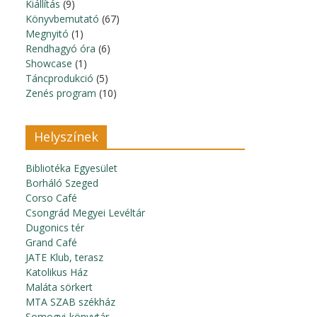
Kiállítás
(9)
Könyvbemutató
(67)
Megnyitó
(1)
Rendhagyó óra
(6)
Showcase
(1)
Táncprodukció
(5)
Zenés program
(10)
Helyszínek
Bibliotéka Egyesület
Borháló Szeged
Corso Café
Csongrád Megyei Levéltár
Dugonics tér
Grand Café
JATE Klub, terasz
Katolikus Ház
Maláta sörkert
MTA SZAB székház
Somogyi-könyvtár