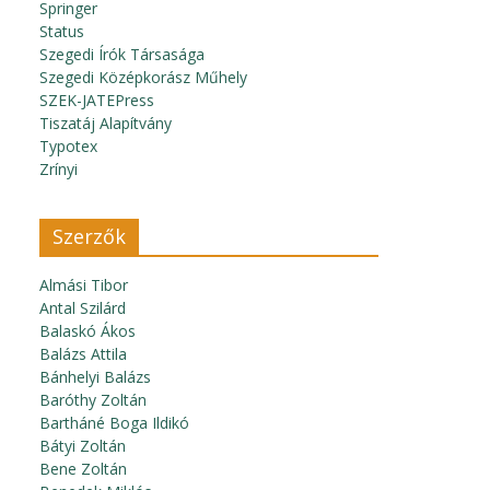
Springer
Status
Szegedi Írók Társasága
Szegedi Középkorász Műhely
SZEK-JATEPress
Tiszatáj Alapítvány
Typotex
Zrínyi
Szerzők
Almási Tibor
Antal Szilárd
Balaskó Ákos
Balázs Attila
Bánhelyi Balázs
Baróthy Zoltán
Bartháné Boga Ildikó
Bátyi Zoltán
Bene Zoltán