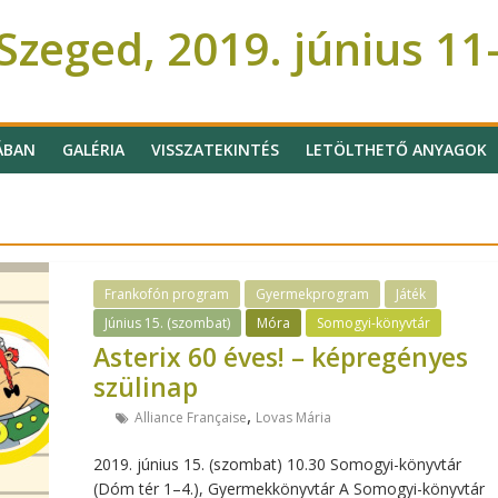
zeged, 2019. június 11
ÁBAN
GALÉRIA
VISSZATEKINTÉS
LETÖLTHETŐ ANYAGOK
Frankofón program
Gyermekprogram
Játék
Június 15. (szombat)
Móra
Somogyi-könyvtár
Asterix 60 éves! – képregényes
szülinap
,
Alliance Française
Lovas Mária
2019. június 15. (szombat) 10.30 Somogyi-könyvtár
(Dóm tér 1–4.), Gyermekkönyvtár A Somogyi-könyvtár